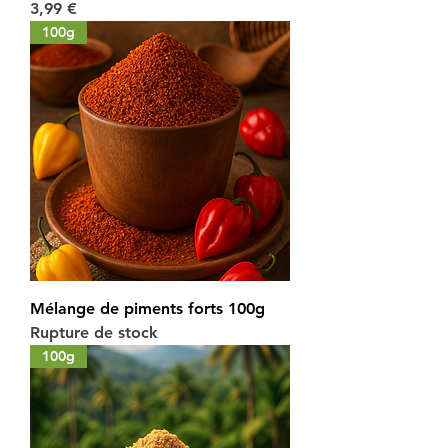
Prix
3,99 €
100g
Mélange de piments forts 100g
Rupture de stock
100g