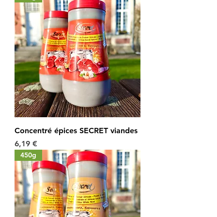
Concentré épices SECRET viandes
Prix
6,19 €
450g