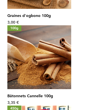
Graines d'ogbono 100g
Prix
3,00 €
100g
Bâtonnets Cannelle 100g
Prix
3,35 €
450g