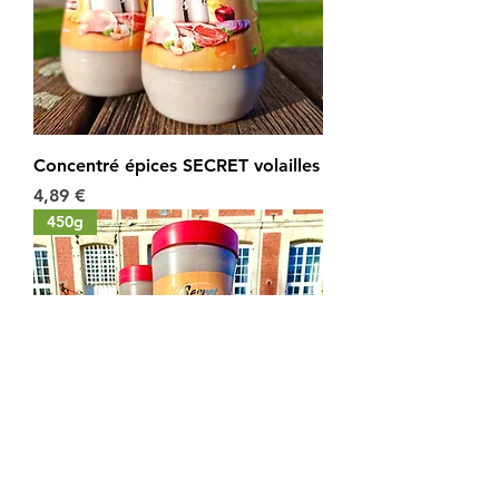
Concentré épices SECRET volailles
Prix
4,89 €
450g